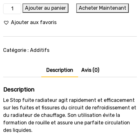
quantité
Ajouter au panier
Acheter Maintenant
de
BARDAHL
Ajouter aux favoris
Stop
Fuite
Radiateur
Catégorie :
Additifs
Réf
31006K
Description
Avis (0)
Description
Le Stop fuite radiateur agit rapidement et efficacement
sur les fuites et fissures du circuit de refroidissement et
du radiateur de chauffage. Son utilisation évite la
formation de rouille et assure une parfaite circulation
des liquides.