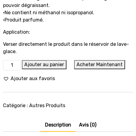
pouvoir dégraissant.
•Ne contient ni méthanol ni isopropanol.
•Produit parfumé.
Application:
Verser directement le produit dans le réservoir de lave-
glace.
quantité
Ajouter au panier
Acheter Maintenant
de
Lave
Ajouter aux favoris
Glace
ÉTÉ
Réf
Catégorie :
Autres Produits
5323K
Description
Avis (0)